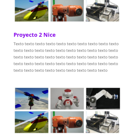
Proyecto 2 Nice
Texto texto texto texto texto texto texto texto texto texto
texto texto texto texto texto texto texto texto texto texto
texto texto texto texto texto texto texto texto texto texto
texto texto texto texto texto texto texto texto texto texto
texto texto texto texto texto texto texto texto texto