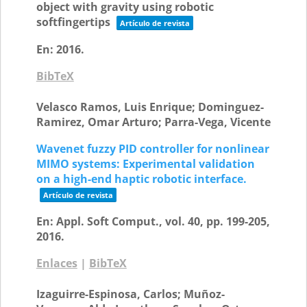
object with gravity using robotic
softfingertips
Artículo de revista
En:
2016
.
BibTeX
Velasco Ramos, Luis Enrique; Dominguez-
Ramirez, Omar Arturo; Parra-Vega, Vicente
Wavenet fuzzy PID controller for nonlinear
MIMO systems: Experimental validation
on a high-end haptic robotic interface.
Artículo de revista
En:
Appl. Soft Comput.,
vol. 40,
pp. 199-205,
2016
.
Enlaces
|
BibTeX
Izaguirre-Espinosa, Carlos; Muñoz-