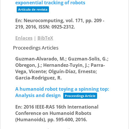
exponential tracking of robots
Artículo de revista
En:
Neurocomputing,
vol. 171,
pp. 209 -
219,
2016
,
ISSN: 0925-2312
.
Enlaces
|
BibTeX
Proceedings Articles
Guzman-Alvarado, M.; Guzman-Solis, G.;
Obregon, J.; Hernandez-Tuyin, J.; Parra-
Vega, Vicente; Olguín-Díaz, Ernesto;
Garcia-Rodriguez, R.
A humanoid robot toying a spinning top:
Analysis and design
Proceedings Article
En:
2016 IEEE-RAS 16th International
Conference on Humanoid Robots
(Humanoids),
pp. 595-600,
2016
.