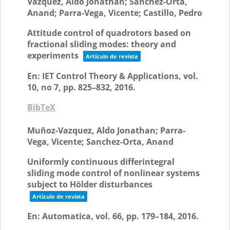
Vazquez, Aldo Jonathan; Sanchez-Orta,
Anand; Parra-Vega, Vicente; Castillo, Pedro
Attitude control of quadrotors based on
fractional sliding modes: theory and
experiments
Artículo de revista
En:
IET Control Theory & Applications,
vol.
10,
no 7,
pp. 825–832,
2016
.
BibTeX
Muñoz-Vazquez, Aldo Jonathan; Parra-
Vega, Vicente; Sanchez-Orta, Anand
Uniformly continuous differintegral
sliding mode control of nonlinear systems
subject to Hölder disturbances
Artículo de revista
En:
Automatica,
vol. 66,
pp. 179–184,
2016
.