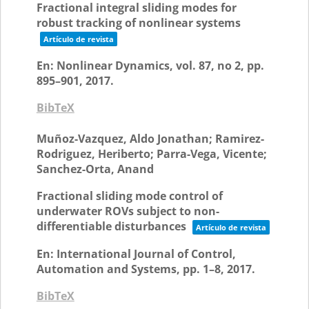
Fractional integral sliding modes for
robust tracking of nonlinear systems
Artículo de revista
En:
Nonlinear Dynamics,
vol. 87,
no 2,
pp.
895–901,
2017
.
BibTeX
Muñoz-Vazquez, Aldo Jonathan; Ramirez-
Rodriguez, Heriberto; Parra-Vega, Vicente;
Sanchez-Orta, Anand
Fractional sliding mode control of
underwater ROVs subject to non-
differentiable disturbances
Artículo de revista
En:
International Journal of Control,
Automation and Systems,
pp. 1–8,
2017
.
BibTeX