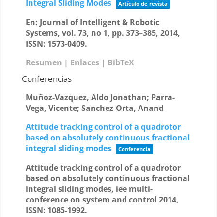
Integral Sliding Modes
Artículo de revista
En:
Journal of Intelligent & Robotic
Systems,
vol. 73,
no 1,
pp. 373–385,
2014
,
ISSN: 1573-0409
.
Resumen
|
Enlaces
|
BibTeX
Conferencias
Muñoz-Vazquez, Aldo Jonathan; Parra-
Vega, Vicente; Sanchez-Orta, Anand
Attitude tracking control of a quadrotor
based on absolutely continuous fractional
integral sliding modes
Conferencia
Attitude tracking control of a quadrotor
based on absolutely continuous fractional
integral sliding modes,
iee multi-
conference on system and control
2014
,
ISSN: 1085-1992
.