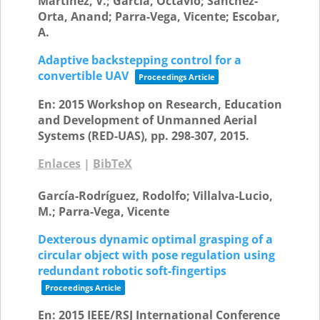
Martinez, V.; Garcia, Octavio; Sanchez-
Orta, Anand; Parra-Vega, Vicente; Escobar,
A.
Adaptive backstepping control for a
convertible UAV
Proceedings Article
En:
2015 Workshop on Research, Education
and Development of Unmanned Aerial
Systems (RED-UAS),
pp. 298-307,
2015
.
Enlaces
|
BibTeX
García-Rodríguez, Rodolfo; Villalva-Lucio,
M.; Parra-Vega, Vicente
Dexterous dynamic optimal grasping of a
circular object with pose regulation using
redundant robotic soft-fingertips
Proceedings Article
En:
2015 IEEE/RSJ International Conference