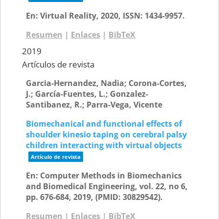
En:
Virtual Reality,
2020
,
ISSN: 1434-9957
.
Resumen
|
Enlaces
|
BibTeX
2019
Artículos de revista
Garcia-Hernandez, Nadia; Corona-Cortes,
J.; García-Fuentes, L.; Gonzalez-
Santibanez, R.; Parra-Vega, Vicente
Biomechanical and functional effects of
shoulder kinesio taping on cerebral palsy
children interacting with virtual objects
Artículo de revista
En:
Computer Methods in Biomechanics
and Biomedical Engineering,
vol. 22,
no 6,
pp. 676-684,
2019
, (PMID: 30829542)
.
Resumen
|
Enlaces
|
BibTeX