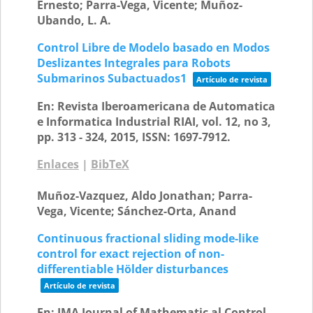
Ernesto; Parra-Vega, Vicente; Muñoz-
Ubando, L. A.
Control Libre de Modelo basado en Modos
Deslizantes Integrales para Robots
Submarinos Subactuados1
Artículo de revista
En:
Revista Iberoamericana de Automatica
e Informatica Industrial RIAI,
vol. 12,
no 3,
pp. 313 - 324,
2015
,
ISSN: 1697-7912
.
Enlaces
|
BibTeX
Muñoz-Vazquez, Aldo Jonathan; Parra-
Vega, Vicente; Sánchez-Orta, Anand
Continuous fractional sliding mode-like
control for exact rejection of non-
differentiable Hölder disturbances
Artículo de revista
En:
IMA Journal of Mathematic al Control