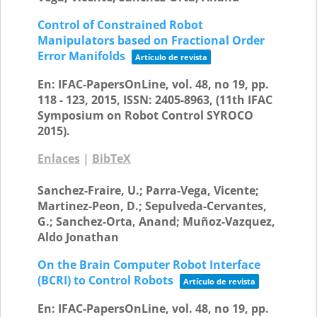
Control of Constrained Robot
Manipulators based on Fractional Order
Error Manifolds
Artículo de revista
En:
IFAC-PapersOnLine,
vol. 48,
no 19,
pp.
118 - 123,
2015
,
ISSN: 2405-8963
, (11th IFAC
Symposium on Robot Control SYROCO
2015)
.
Enlaces
|
BibTeX
Sanchez-Fraire, U.; Parra-Vega, Vicente;
Martinez-Peon, D.; Sepulveda-Cervantes,
G.; Sanchez-Orta, Anand; Muñoz-Vazquez,
Aldo Jonathan
On the Brain Computer Robot Interface
(BCRI) to Control Robots
Artículo de revista
En:
IFAC-PapersOnLine,
vol. 48,
no 19,
pp.