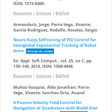
ISSN: 1573-0409
.
Resumen
|
Enlaces
|
BibTeX
Armendariz, Jorge; Parra-Vega, Vicente;
Garcia-Rodriguez, Rodolfo; Rosales, Sergio
Neuro-fuzzy Self-tuning of PID Control for
Semiglobal Exponential Tracking of Robot
Arms
Artículo de revista
En:
Appl. Soft Comput.,
vol. 25,
no C,
pp.
139–148,
2014
,
ISSN: 1568-4946
.
Resumen
|
Enlaces
|
BibTeX
Muñoz-Vazquez, Aldo Jonathan; Parra-
Vega, Vicente; Sanchez-Orta, Anand
A Passive Velocity Field Control for
Navigation of Quadrotors with Model-free