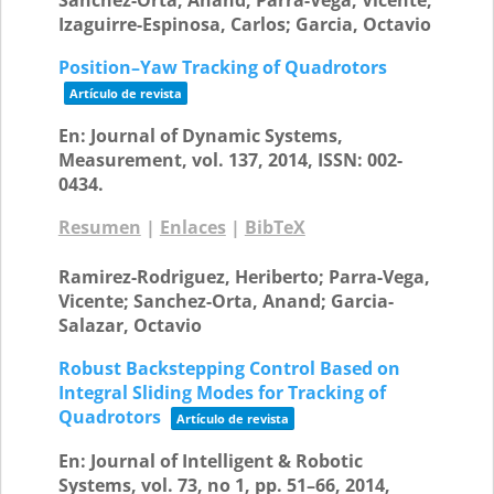
Sanchez-Orta, Anand; Parra-Vega, Vicente;
Izaguirre-Espinosa, Carlos; Garcia, Octavio
Position–Yaw Tracking of Quadrotors
Artículo de revista
En:
Journal of Dynamic Systems,
Measurement,
vol. 137,
2014
,
ISSN: 002-
0434
.
Resumen
|
Enlaces
|
BibTeX
Ramirez-Rodriguez, Heriberto; Parra-Vega,
Vicente; Sanchez-Orta, Anand; Garcia-
Salazar, Octavio
Robust Backstepping Control Based on
Integral Sliding Modes for Tracking of
Quadrotors
Artículo de revista
En:
Journal of Intelligent & Robotic
Systems,
vol. 73,
no 1,
pp. 51–66,
2014
,