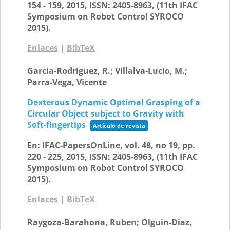
154 - 159,
2015
,
ISSN: 2405-8963
, (11th IFAC
Symposium on Robot Control SYROCO
2015)
.
Enlaces
|
BibTeX
Garci­a-Rodri­guez, R.; Villalva-Lucio, M.;
Parra-Vega, Vicente
Dexterous Dynamic Optimal Grasping of a
Circular Object subject to Gravity with
Soft-fingertips
Artículo de revista
En:
IFAC-PapersOnLine,
vol. 48,
no 19,
pp.
220 - 225,
2015
,
ISSN: 2405-8963
, (11th IFAC
Symposium on Robot Control SYROCO
2015)
.
Enlaces
|
BibTeX
Raygoza-Barahona, Ruben; Olguin-Diaz,