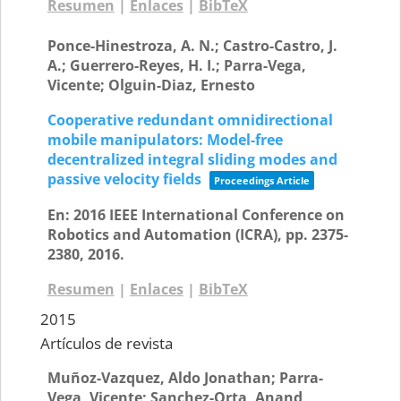
Resumen
|
Enlaces
|
BibTeX
Ponce-Hinestroza, A. N.; Castro-Castro, J.
A.; Guerrero-Reyes, H. I.; Parra-Vega,
Vicente; Olguin-Diaz, Ernesto
Cooperative redundant omnidirectional
mobile manipulators: Model-free
decentralized integral sliding modes and
passive velocity fields
Proceedings Article
En:
2016 IEEE International Conference on
Robotics and Automation (ICRA),
pp. 2375-
2380,
2016
.
Resumen
|
Enlaces
|
BibTeX
2015
Artículos de revista
Muñoz-Vazquez, Aldo Jonathan; Parra-
Vega, Vicente; Sanchez-Orta, Anand