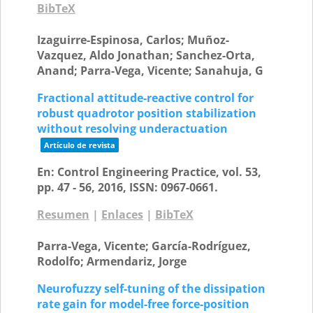
BibTeX
Izaguirre-Espinosa, Carlos; Muñoz-
Vazquez, Aldo Jonathan; Sanchez-Orta,
Anand; Parra-Vega, Vicente; Sanahuja, G
Fractional attitude-reactive control for
robust quadrotor position stabilization
without resolving underactuation
Artículo de revista
En:
Control Engineering Practice,
vol. 53,
pp. 47 - 56,
2016
,
ISSN: 0967-0661
.
Resumen
|
Enlaces
|
BibTeX
Parra-Vega, Vicente; García-Rodríguez,
Rodolfo; Armendariz, Jorge
Neurofuzzy self-tuning of the dissipation
rate gain for model-free force-position